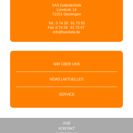
SAS Datentechnik
Loretostr. 19
72351 Geislingen
Tel.: 0 74 28 . 91 75 95
Fax: 0 74 28 . 91 75 97
info@sasdata.de
WIR ÜBER UNS
NEWS | AKTUELLES
SERVICE
AGB
KONTAKT