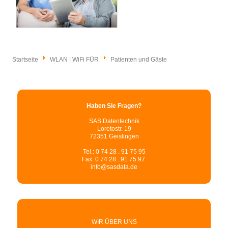
Startseite
WLAN | WiFi FÜR
Patienten und Gäste
Haben Sie Fragen?
SAS Datentechnik
Loretostr. 19
72351 Geislingen
Tel.: 0 74 28 . 91 75 95
Fax: 0 74 28 . 91 75 97
info@sasdata.de
WIR ÜBER UNS