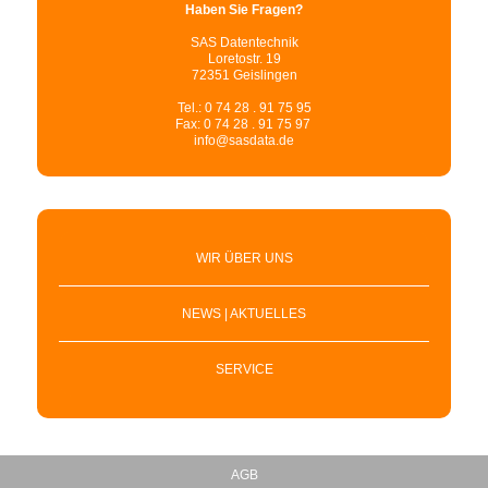
Haben Sie Fragen?
SAS Datentechnik
Loretostr. 19
72351 Geislingen
Tel.: 0 74 28 . 91 75 95
Fax: 0 74 28 . 91 75 97
info@sasdata.de
WIR ÜBER UNS
NEWS | AKTUELLES
SERVICE
AGB