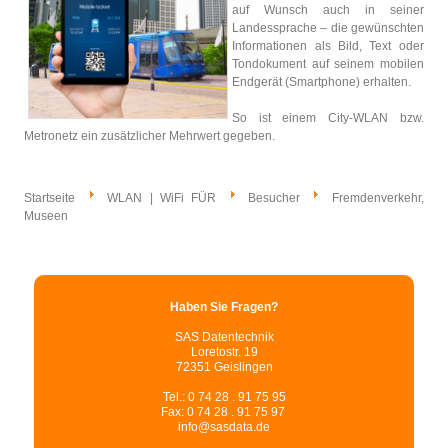
auf Wunsch auch in seiner
Landessprache – die gewünschten
Informationen als Bild, Text oder
Tondokument auf seinem mobilen
Endgerät (Smartphone) erhalten.
So ist einem City-WLAN bzw.
Metronetz ein zusätzlicher Mehrwert gegeben.
Startseite
WLAN | WiFi FÜR
Besucher
Fremdenverkehr,
Museen
Haben Sie Fragen?
SAS Datentechnik
Loretostr. 19
72351 Geislingen
Tel.: 0 74 28 . 91 75 95
Fax: 0 74 28 . 91 75 97
info@sasdata.de